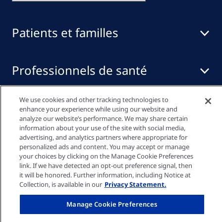
Patients et familles
Professionnels de santé
We use cookies and other tracking technologies to
Quick links
enhance your experience while using our website and
analyze our website’s performance. We may share certain
information about your use of the site with social media,
advertising, and analytics partners where appropriate for
Politique de Confidentialité
personalized ads and content. You may accept or manage
your choices by clicking on the Manage Cookie Preferences
link. If we have detected an opt-out preference signal, then
it will be honored. Further information, including Notice at
Paramètres des cookies
Collection, is available in our
Privacy Statement.
Manage Cookie Preferences
Mentions légales