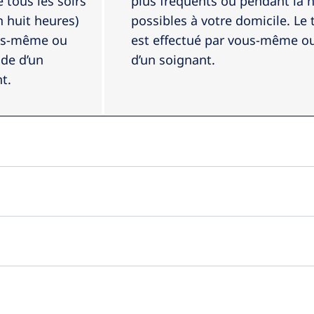
Professionnels de santé
A propos de Freseniu
é tous les soirs
plus fréquents ou pendant la n
n huit heures)
possibles à votre domicile. Le
us-même ou
est effectué par vous-même ou 
ide d’un
d’un soignant.
t.