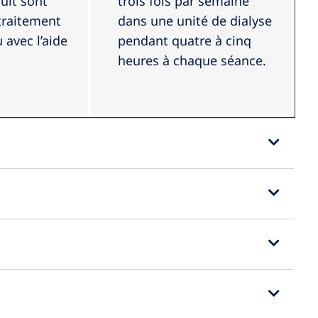
s Medical Care
uit sont
trois fois par semaine
 traitement
dans une unité de dialyse
avec l’aide
pendant quatre à cinq
heures à chaque séance.