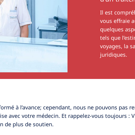
Il est compré
vous effraie 
quelques aspe
tels que l’esti
voyages, la s
juridiques.
informé à l’avance; cependant, nous ne pouvons pas r
ise avec votre médecin. Et rappelez-vous toujours : V
in de plus de soutien.