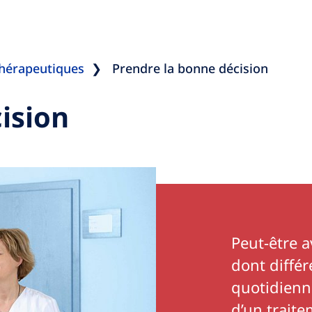
hérapeutiques
Prendre la bonne décision
ision
Peut-être a
dont différ
quotidienn
d’un traite