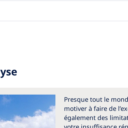
lyse
Presque tout le monde
motiver à faire de l’e
également des limita
votre insuffisance r