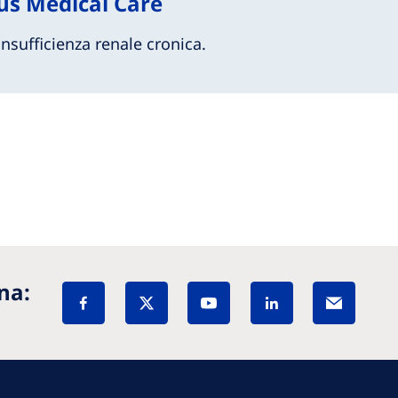
ius Medical Care
nsufficienza renale cronica.
na: