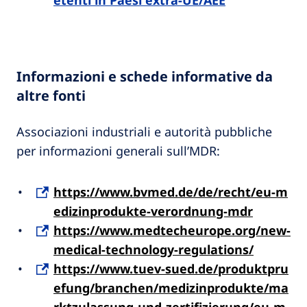
etenti in Paesi extra-UE/AEE
Informazioni e schede informative da
altre fonti
Associazioni industriali e autorità pubbliche
per informazioni generali sull’MDR:​
https://www.bvmed.de/de/recht/eu-m
edizinprodukte-verordnung-mdr
https://www.medtecheurope.org/new-
medical-technology-regulations/
https://www.tuev-sued.de/produktpru
efung/branchen/medizinprodukte/ma