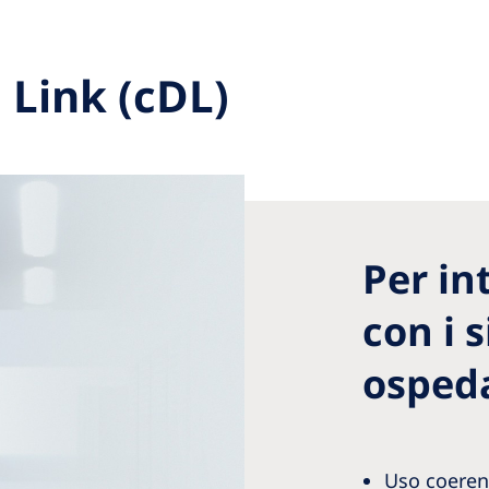
Link (cDL)
Per in
con i 
ospeda
Uso coerent