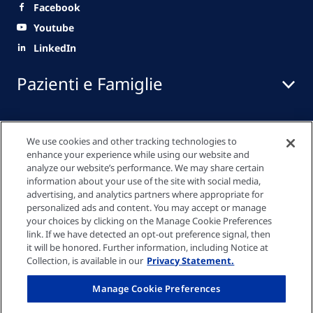
Facebook
Youtube
LinkedIn
Pazienti e Famiglie
Professionisti Sanitari
We use cookies and other tracking technologies to
enhance your experience while using our website and
analyze our website’s performance. We may share certain
information about your use of the site with social media,
Link veloci
advertising, and analytics partners where appropriate for
personalized ads and content. You may accept or manage
your choices by clicking on the Manage Cookie Preferences
link. If we have detected an opt-out preference signal, then
Informativa sulla privacy
it will be honored. Further information, including Notice at
Collection, is available in our
Privacy Statement.
Impostazioni dei cookie
Manage Cookie Preferences