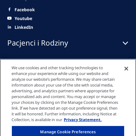
Facebook
Youtube
LinkedIn
Pacjenci i Rodziny
Pracownicy służby zdrowia
We use cookies and other tracking technologies to
enhance your experience while using our website and
analyze our website’s performance. We may share certain
information about your use of the site with social media,
Szybkie linki
advertising, and analytics partners where appropriate for
personalized ads and content. You may accept or manage
your choices by clicking on the Manage Cookie Preferences
link. If we have detected an opt-out preference signal, then
Polityka prywatności
it will be honored. Further information, including Notice at
Collection, is available in our
Privacy Statement.
Ustawienia plików cookie
Manage Cookie Preferences