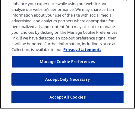
Strony krajów
enhance your experience while using our website and
analyze our website’s performance. We may share certain
information about your use of the site with social media,
advertising, and analytics partners where appropriate for
personalized ads and content. You may accept or manage
your choices by clicking on the Manage Cookie Preferences
Wszystkie informacje kontaktowe
link. If we have detected an opt-out preference signal, then
it will be honored. Further information, including Notice at
Collection, is available in our
Privacy Statement.
Media społeczne
Manage Cookie Preferences
Facebook
Youtube
LinkedIn
Accept Only Necessary
Pacjenci i Rodziny
Accept All Cookies
Pracownicy służby zdrowia