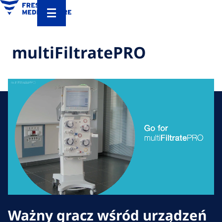
multiFiltratePRO
Ważny gracz wśród urządzeń