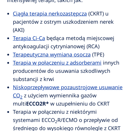
intensywnej terapii, takich jak:
Ciągła terapia nerkozastępcza
(CKRT) u
pacjentów z ostrym uszkodzeniem nerek
(AKI)
Terapia Ci-Ca
będąca metodą miejscowej
antykoagulacji cytrynianowej (RCA)
Terapeutyczna wymiana osocza
(TPE)
Terapia w połączeniu z adsorberami
innych
producentów do usuwania szkodliwych
substancji z krwi
Niskoprzepływowe pozaustrojowe usuwanie
CO
z użyciem wymiennika gazów
2
multi
ECCO2R*
w uzupełnieniu do CKRT
Terapia w połączeniu z niektórymi
systemami ECCO
R/ECMO o przepływie od
2
średniego do wysokiego równolegle z CKRT