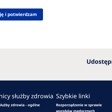
ję i potwierdzam
Udostępn
icy służby zdrowia
Szybkie linki
łużby zdrowia - ogólne
Rozporządzenie w sprawie
wyrobów medycznych