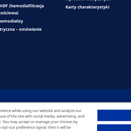
DF (hemodiafiltracja
Karty charakterystyki
ościowa)
emodializy
atryczna – omówienie
rience while using our website and analyze our
e of the site with social media, advertising, and
nt. You may accept or manage your choices by
opt-out preference signal, then it will be