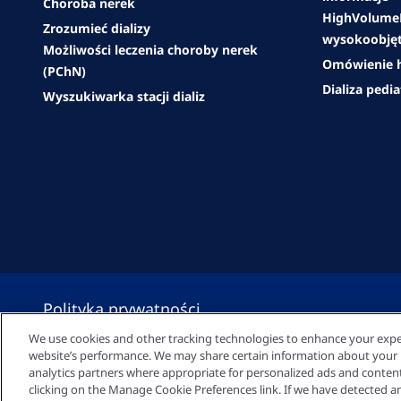
Choroba nerek
HighVolumeH
Zrozumieć dializy
wysokoobjęt
Możliwości leczenia choroby nerek
Omówienie h
(PChN)
Dializa pedi
Wyszukiwarka stacji dializ
Polityka prywatności
We use cookies and other tracking technologies to enhance your expe
website’s performance. We may share certain information about your us
Ustawienia plików cookie
analytics partners where appropriate for personalized ads and conte
clicking on the Manage Cookie Preferences link. If we have detected an 