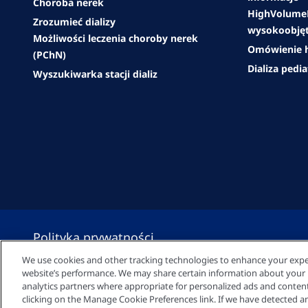
Choroba nerek
HighVolumeH
Zrozumieć dializy
wysokoobjęt
Możliwości leczenia choroby nerek
Omówienie h
(PChN)
Dializa pedi
Wyszukiwarka stacji dializ
Polityka prywatności
We use cookies and other tracking technologies to enhance your expe
website’s performance. We may share certain information about your us
Ustawienia plików cookie
analytics partners where appropriate for personalized ads and conte
clicking on the Manage Cookie Preferences link. If we have detected an 