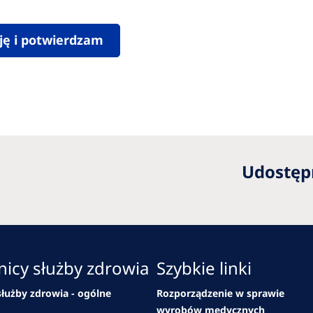
ję i potwierdzam
Udostępn
icy służby zdrowia
Szybkie linki
łużby zdrowia - ogólne
Rozporządzenie w sprawie
wyrobów medycznych