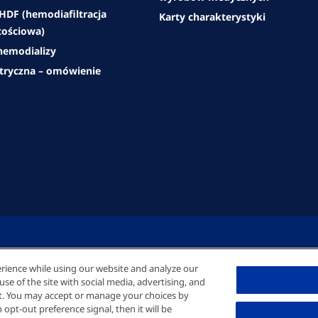
DF (hemodiafiltracja
Karty charakterystyki
ościowa)
emodializy
atryczna – omówienie
rience while using our website and analyze our
e of the site with social media, advertising, and
nt. You may accept or manage your choices by
opt-out preference signal, then it will be