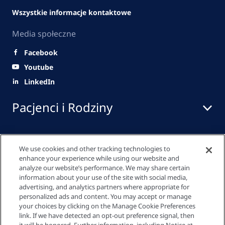
Wszystkie informacje kontaktowe
Media społeczne
Facebook
Youtube
LinkedIn
Pacjenci i Rodziny
Pracownicy służby zdrowia
We use cookies and other tracking technologies to
enhance your experience while using our website and
analyze our website’s performance. We may share certain
information about your use of the site with social media,
Szybkie linki
advertising, and analytics partners where appropriate for
personalized ads and content. You may accept or manage
your choices by clicking on the Manage Cookie Preferences
link. If we have detected an opt-out preference signal, then
Polityka prywatności