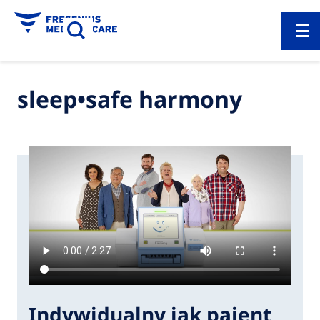
sleep•safe harmony
Indywidualny jak pajent