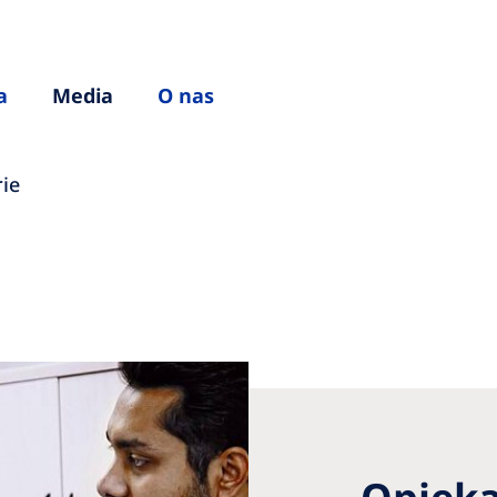
a
Media
O nas
rie