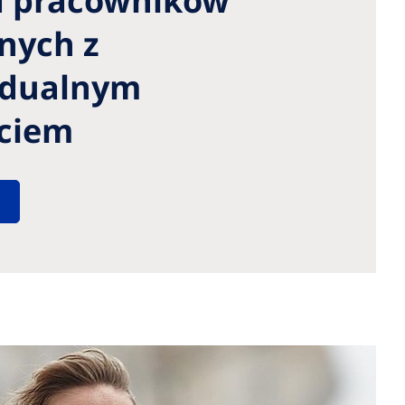
a pracowników
lnych z
idualnym
ciem