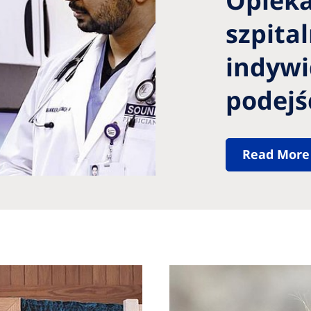
Opiek
szpita
indyw
podejś
Read More