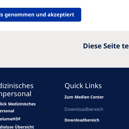
is genommen und akzeptiert
Diese Seite te
izinisches
Quick Links
hpersonal
Zum Medien Center
lick Medizinisches
Downloadbereich
ersonal
VolumeHDF
Downloadbereich
ialyse Übersicht