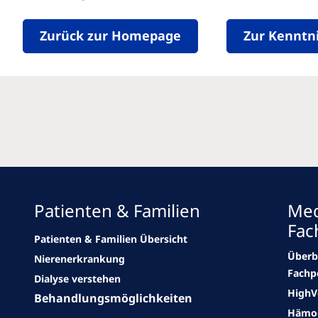
Zurück zur Homepage
Zur Kenntn
Patienten & Familien
Med
Fac
Patienten & Familien Übersicht
Überb
Nierenerkrankung
Fachp
Dialyse verstehen
High
Behandlungsmöglichkeiten
Hämod