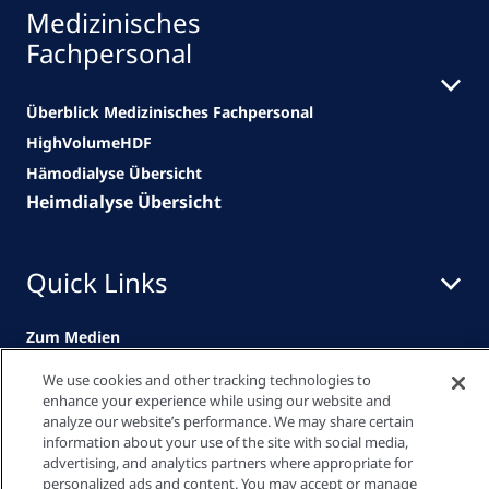
Medizinisches
Fachpersonal
Überblick Medizinisches Fachpersonal
HighVolumeHDF
Hämodialyse Übersicht
Heimdialyse Übersicht
Quick Links
Zum Medien
Center
We use cookies and other tracking technologies to
enhance your experience while using our website and
Downloadbereich
analyze our website’s performance. We may share certain
information about your use of the site with social media,
Downloadbereich
advertising, and analytics partners where appropriate for
personalized ads and content. You may accept or manage