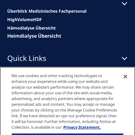
Überblick Medizinisches Fachpersonal
HighVolumeHDF
Hämodialyse Übersicht
Heimdialyse Übersicht
Quick Links
Zum Medien
We use cookies and other tracking technologies to
Center
enhance your experience while using our website and
analyze our website’s performance. We may share certain
Downloadbereich
information about your use of the site with social media,
advertising, and analytics partners where appropriate for
Downloadbereich
personalized ads and content. You may accept or manage
your choices by clicking on the Manage Cookie Preferences
link. If we have detected an opt-out preference signal, then
Datenschutzrichtlinie
it will be honored. Further information, including Notice at
Collection, is available in our
Privacy Statement.