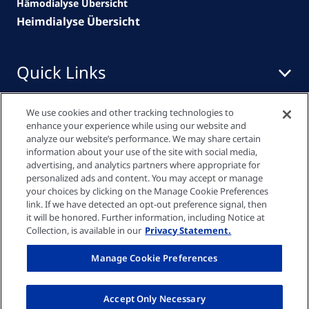
Hämodialyse Übersicht
Heimdialyse Übersicht
Quick Links
Zum Medien
We use cookies and other tracking technologies to
Center
enhance your experience while using our website and
analyze our website’s performance. We may share certain
Downloadbereich
information about your use of the site with social media,
advertising, and analytics partners where appropriate for
Downloadbereich
personalized ads and content. You may accept or manage
your choices by clicking on the Manage Cookie Preferences
link. If we have detected an opt-out preference signal, then
Datenschutzrichtlinie
it will be honored. Further information, including Notice at
Collection, is available in our
Privacy Statement.
Cookie-Einstellungen
Manage Cookie Preferences
Impressum
Accept Only Necessary