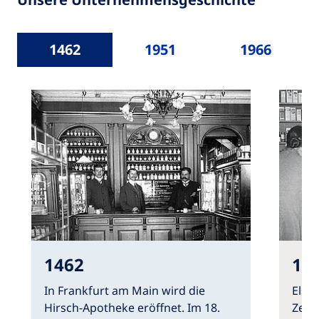
1462
1951
1966
1462
19
In Frankfurt am Main wird die
Else 
Hirsch-Apotheke eröffnet. Im 18.
Zeit