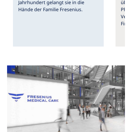
Jahrhundert gelangt sie in die
über
Hände der Familie Fresenius.
Phar
Vera
Firm