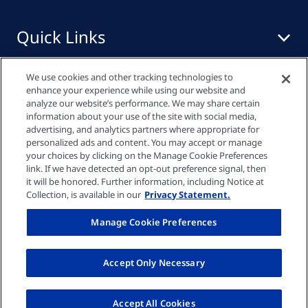
Quick Links
Zum Medien
We use cookies and other tracking technologies to
Center
enhance your experience while using our website and
analyze our website’s performance. We may share certain
Downloadbereich
information about your use of the site with social media,
advertising, and analytics partners where appropriate for
personalized ads and content. You may accept or manage
Downloadbereich
your choices by clicking on the Manage Cookie Preferences
link. If we have detected an opt-out preference signal, then
Datenschutzrichtlinie
it will be honored. Further information, including Notice at
Collection, is available in our
Privacy Statement.
Cookie-Einstellungen
Manage Cookie Preferences
Impressum
Accept Only Necessary
© Fresenius Medical Care (Schweiz) AG 2026
Accept All Cookies