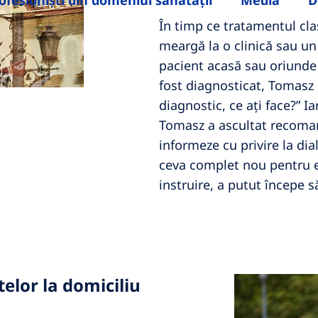
ofesioniști din domeniul sănătății
Media
D
În timp ce tratamentul cla
meargă la o clinică sau un 
pacient acasă sau oriunde 
fost diagnosticat, Tomasz 
diagnostic, ce ați face?” I
Tomasz a ascultat recoman
informeze cu privire la dia
ceva complet nou pentru e
instruire, a putut începe s
elor la domiciliu