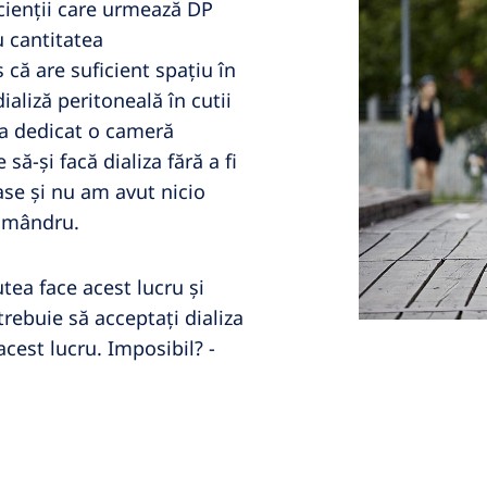
acienții care urmează DP
u cantitatea
că are suficient spațiu în
ializă peritoneală în cutii
 a dedicat o cameră
să-și facă dializa fără a fi
ase și nu am avut nicio
a mândru.
utea face acest lucru și
trebuie să acceptați dializa
 acest lucru. Imposibil? -