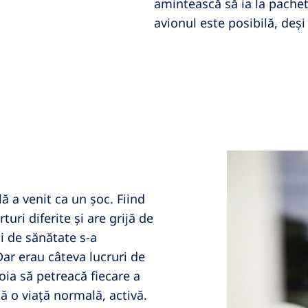
amintească să ia la pachet
avionul este posibilă, deș
ă a venit ca un șoc. Fiind
uri diferite și are grijă de
i de sănătate s-a
Dar erau câteva lucruri de
oia să petreacă fiecare a
că o viață normală, activă.