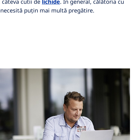
 câteva cutii de
lichide
. În general, călătoria cu
i necesită puțin mai multă pregătire.