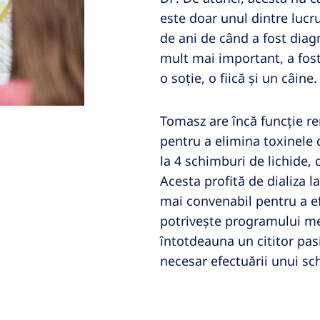
este doar unul dintre lucru
de ani de când a fost diagn
mult mai important, a fost 
o soție, o fiică și un câine.
Tomasz are încă funcție ren
pentru a elimina toxinele 
la 4 schimburi de lichide,
Acesta profită de dializa l
mai convenabil pentru a ef
potrivește programului meu 
întotdeauna un cititor pa
necesar efectuării unui sch