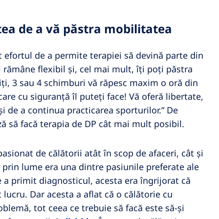
tea de a vă păstra mobilitatea
efortul de a permite terapiei să devină parte din
 rămâne flexibil și, cel mai mult, îți poți păstra
iți, 3 sau 4 schimburi vă răpesc maxim o oră din
are cu siguranță îl puteți face! Vă oferă libertate,
 și de a continua practicarea sporturilor.” De
 să facă terapia de DP cât mai mult posibil.
asionat de călătorii atât în scop de afaceri, cât și
 prin lume era una dintre pasiunile preferate ale
 a primit diagnosticul, acesta era îngrijorat că
lucru. Dar acesta a aflat că o călătorie cu
blemă, tot ceea ce trebuie să facă este să-și