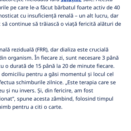
rile pe care le-a făcut bărbatul foarte activ de 40
osticat cu insuficiență renală – un alt lucru, dar
să continue să trăiască o viață fericită alături de
ală reziduală (FRR), dar dializa este crucială
din organism. În fiecare zi, sunt necesare 3 până
 cu o durată de 15 până la 20 de minute fiecare.
a domiciliu pentru a găsi momentul și locul cel
ectua schimburile zilnice. „Este terapia care se
și nu invers. Și, din fericire, am fost
sionat”, spune acesta zâmbind, folosind timpul
imb pentru a citi o carte.