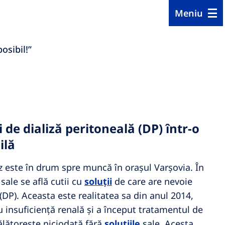
Meniu
osibil!”
 de dializă peritoneală (DP) într-o
ilă
 este în drum spre muncă în orașul Varșovia. În
sale se află cutii cu
soluții
de care are nevoie
(DP). Aceasta este realitatea sa din anul 2014,
u insuficiență renală și a început tratamentul de
ălătorește niciodată fără
soluțiile
sale. Acesta