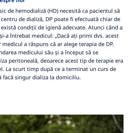
espre noi
sic de hemodializă (HD) necesită ca pacientul să
centru de dializă, DP poate fi efectuată chiar de
există condiții de igienă adecvate. Atunci când a
și-a întrebat medicul: „Dacă ați primi dvs. acest
ar medicul a răspuns că ar alege terapia de DP.
darea medicului său și a început să se
liza peritoneală, deoarece acest tip de terapie era
l. La scurt timp după ce a terminat un curs de
ă facă singur dializa la domiciliu.