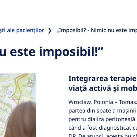
ti ale pacienților
„Imposibil? - Nimic nu este imp
u este imposibil!”
Integrarea terapiei
viață activă și mob
Wroclaw, Polonia – Tomasz
partea din spate a mașinii 
pentru dializa peritoneală 
când a fost diagnosticat c
DP. De atunci, acesta nu c