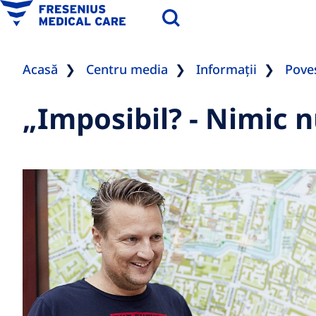
Acasă
Centru media
Informații
Poveș
„Imposibil? - Nimic n