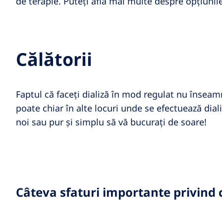
de terapie. Puteți afla mai multe despre opțiunil
Călătorii
Faptul că faceți dializă în mod regulat nu înseamn
poate chiar în alte locuri unde se efectuează diali
noi sau pur și simplu să vă bucurați de soare!
Câteva sfaturi importante privind c