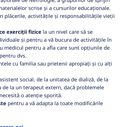
Naționale de Nefrologie, a grupurilor de sprijin
aterialelor scrise și a cursurilor educaționale.
n plăcerile, activitățile și responsabilitățile vieții
e exerciții fizice
la un nivel care să se
ividuale și pentru a vă bucura de activitățile în
 cu medicul pentru a afla care sunt opțiunile de
 pentru dvs.
ele cu familia sau prietenii apropiați și cu alți
sistent social, de la unitatea de dializă, de la
au de la un terapeut extern, dacă problemele
necesită o atenție sporită.
ste
pentru a vă adapta la toate modificările