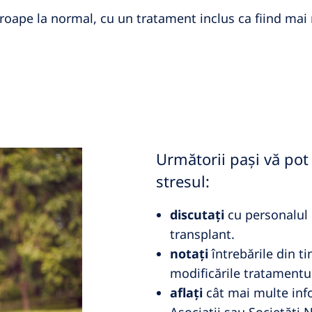
proape la normal, cu un tratament inclus ca fiind mai
Următorii pași vă pot 
stresul:
discutați
cu personalul d
transplant.
notați
întrebările din ti
modificările tratamentul
aflați
cât mai multe info