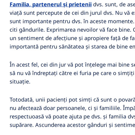
Familia, partenerul și prietenii
dvs. sunt, de ase
viață sunt percepute de cei din jurul dvs. Nu vă ex
sunt importante pentru dvs. în aceste momente. N
citi gândurile. Exprimarea nevoilor vă face bine.
un sentiment de afecțiune și apropiere față de fa
importantă pentru sănătatea și starea de bine em
În acest fel, cei din jur vă pot înțelege mai bine
să nu vă îndreptați către ei furia pe care o simțiț
situație.
Totodată, unii pacienți pot simți că sunt o povară
nu afectează doar persoanele, ci și familiile. Împ
respectuoasă vă poate ajuta pe dvs. și familia dv
supărare. Ascunderea acestor gânduri și sentimen