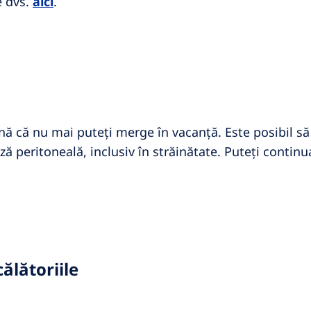
e dvs.
aici
.
ă că nu mai puteți merge în vacanță. Este posibil să e
ză peritoneală, inclusiv în străinătate. Puteți continua
ălătoriile