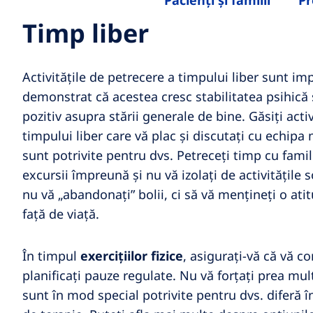
Pacienți și familii
Pr
Timp liber
Activitățile de petrecere a timpului liber sunt i
demonstrat că acestea cresc stabilitatea psihică și
pozitiv asupra stării generale de bine. Găsiți acti
timpului liber care vă plac și discutați cu echip
sunt potrivite pentru dvs. Petreceți timp cu famili
excursii împreună și nu vă izolați de activitățile 
nu vă „abandonați” bolii, ci să vă mențineți o ati
față de viață.
În timpul
exercițiilor fizice
, asigurați-vă că vă co
planificați pauze regulate. Nu vă forțați prea mul
sunt în mod special potrivite pentru dvs. diferă 