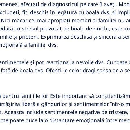
menea, afectați de diagnosticul pe care îl aveți. Modifi
cludeți, fiți deschis în legătură cu boala dvs. și impl
ici măcar cei mai apropiați membri ai familiei nu a
 Odată cu stresul provocat de boala de rinichi, este i
milie și prieteni. Exprimarea deschisă și sinceră a s
oțională a familiei dvs.
 sentimentele și pot reacționa la nevoile dvs. Cu toat
i față de boala dvs. Oferiți-le celor dragi șansa de a s
 pentru familiile lor. Este important să conștientizăm
ărtășirea liberă a gândurilor și sentimentelor într-o 
s. Aceasta include sentimentele negative de tristețe, 
te poate duce la o distanțare emoțională între memb