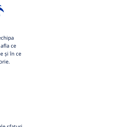
echipa
afla ce
e și în ce
orie.
le sfaturi