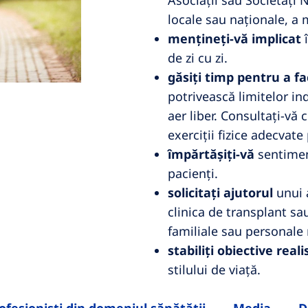
Asociații sau Societăți 
locale sau naționale, a m
mențineți-vă implicat
î
de zi cu zi.
găsiți timp pentru a fac
potrivească limitelor ind
aer liber. Consultați-vă
exerciții fizice adecvate
împărtășiți-vă
sentiment
pacienți.
solicitați ajutorul
unui a
clinica de transplant s
familiale sau personale 
stabiliți obiective reali
stilului de viață.