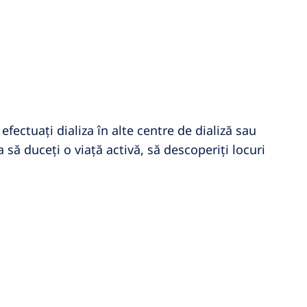
fectuați dializa în alte centre de dializă sau
 să duceți o viață activă, să descoperiți locuri