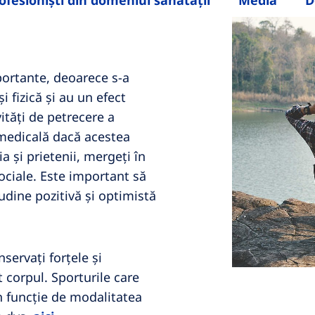
ofesioniști din domeniul sănătății
Media
D
mportante, deoarece s-a
 fizică și au un efect
vități de petrecere a
a medicală dacă acestea
a și prietenii, mergeți în
sociale. Este important să
tudine pozitivă și optimistă
nservați forțele și
t corpul. Sporturile care
în funcție de modalitatea