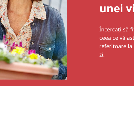
unei v
Încercați să f
ceea ce vă aș
referitoare l
zi.