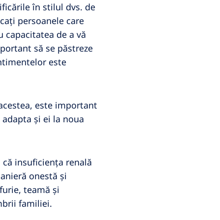
cările în stilul dvs. de
icați persoanele care
u capacitatea de a vă
mportant să se păstreze
entimentelor este
e acestea, este important
e adapta și ei la noua
 că insuficiența renală
manieră onestă și
furie, teamă și
rii familiei.