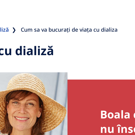
liză
Cum sa va bucurați de viața cu dializa
cu dializă
Boala 
nu îns