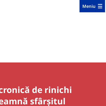
Meniu
cronică de rinichi
eamnă sfârșitul