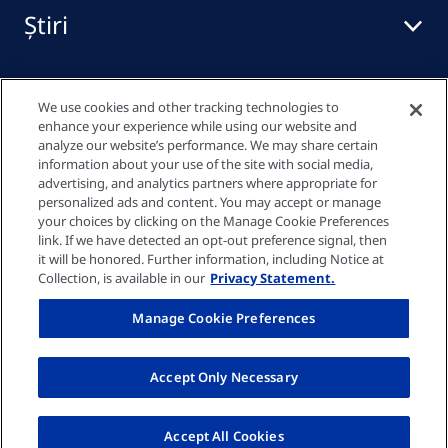
Știri
Centru media
We use cookies and other tracking technologies to
enhance your experience while using our website and
analyze our website’s performance. We may share certain
information about your use of the site with social media,
Linkuri rapide
advertising, and analytics partners where appropriate for
personalized ads and content. You may accept or manage
your choices by clicking on the Manage Cookie Preferences
link. If we have detected an opt-out preference signal, then
Politica de confidențialitate
it will be honored. Further information, including Notice at
Collection, is available in our
Privacy Statement.
Declarație privind modulele cookie
Manage Cookie Preferences
Mențiuni legale
Accept Only Necessary
© Fresenius Medical Care Romania 2026
Accept All Cookies