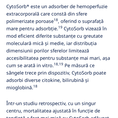
CytoSorb* este un adsorber de hemoperfuzie
extracorporală care constă din sfere
18
polimerizate poroase
, oferind o suprafață
19
mare pentru adsorbție.
CytoSorb vizează în
mod eficient diferite substanțe cu greutate
moleculară mică și medie, iar distribuția
dimensiunii porilor sferelor limitează
accesibilitatea pentru substanțe mai mari, așa
18,19
cum se arată in vitro.
Pe măsură ce
sângele trece prin dispozitiv, CytoSorb poate
adsorbi diverse citokine, bilirubină și
18
mioglobină.
Într-un studiu retrospectiv, cu un singur
centru, mortalitatea ajustată în funcție de
tendință a fost mai mică cu CytoSorb adăugat