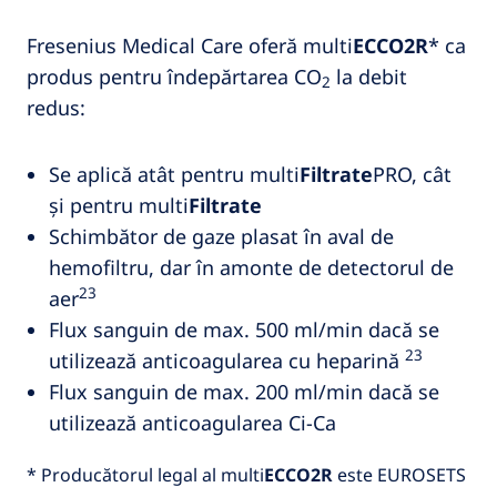
Fresenius Medical Care oferă multi
ECCO2R
* ca
produs pentru îndepărtarea CO
la debit
2
redus:
Se aplică atât pentru multi
Filtrate
PRO, cât
și pentru multi
Filtrate
Schimbător de gaze plasat în aval de
hemofiltru, dar în amonte de detectorul de
23
aer
Flux sanguin de max. 500 ml/min dacă se
23
utilizează anticoagularea cu heparină
Flux sanguin de max. 200 ml/min dacă se
utilizează anticoagularea Ci‑Ca
* Producătorul legal al multi
ECCO2R
este EUROSETS