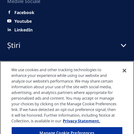
Mediile sociale
Facebook
Youtube
LinkedIn
Știri
Centru media
We use cookies and other tracking technologies to
enhance your experience while using our website and
analyze our website’s performance. We may share certain
information about your use of the site with social media,
Linkuri rapide
advertising, and analytics partners where appropriate for
personalized ads and content. You may accept or manage
your choices by clicking on the Manage Cookie Preferences
link. If we have detected an opt-out preference signal, then
Politica de confidențialitate
it will be honored. Further information, including Notice at
Collection, is available in our
Privacy Statement.
Declarație privind modulele cookie
Manage Cookie Preferences