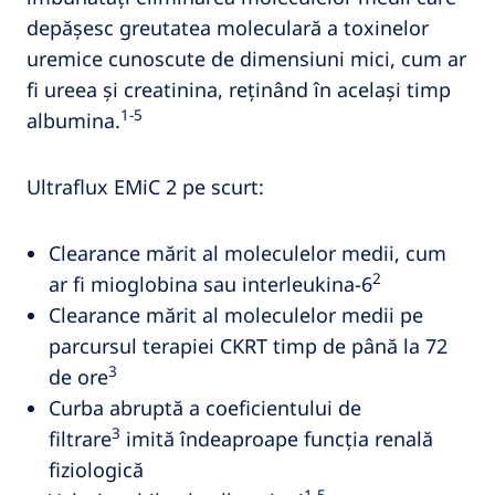
depășesc greutatea moleculară a toxinelor
uremice cunoscute de dimensiuni mici, cum ar
fi ureea și creatinina, reținând în același timp
1-5
albumina.
Ultraflux EMiC 2 pe scurt:
Clearance mărit al moleculelor medii, cum
2
ar fi mioglobina sau interleukina-6
Clearance mărit al moleculelor medii pe
parcursul terapiei CKRT timp de până la 72
3
de ore
Curba abruptă a coeficientului de
3
filtrare
imită îndeaproape funcția renală
fiziologică