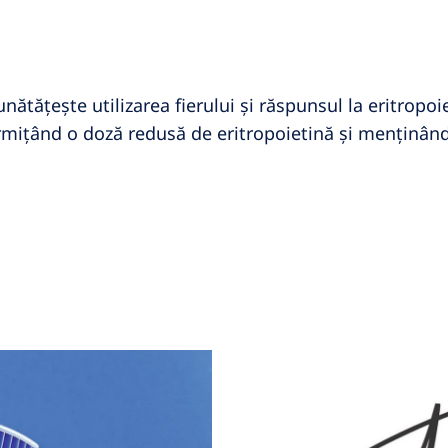
nătățește utilizarea fierului și răspunsul la eritropo
rmițând o doză redusă de eritropoietină și menținând 