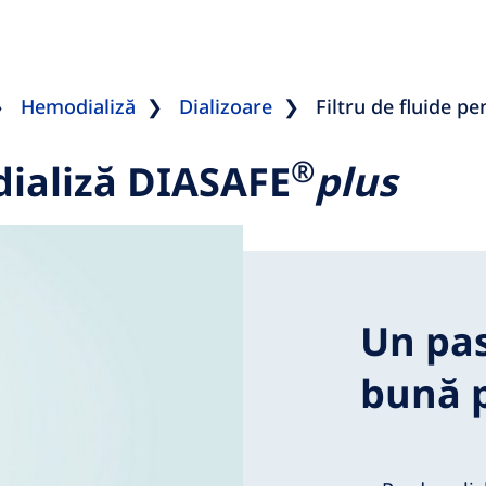
Hemodializă
Dializoare
Filtru de fluide p
®
 dializă DIASAFE
plus
Un pas
bună p