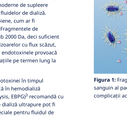
 moderne de supleere
fluidelor de dializă.
iene, cum ar fi
. Fragmentele de
b 2000 Da, deci suficient
zoarelor cu flux scăzut,
e că endotoxinele provoacă
ațiile pe termen lung la
Figura 1:
Frag
dotoxinei în timpul
sanguin al pac
că în hemodializă
complicații ac
3
ysis, EBPG)
recomandă cu
 dializă ultrapure pot fi
eciale pentru fluidul de