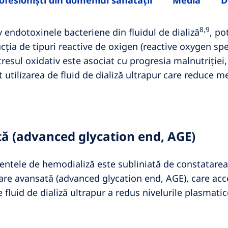
ofesioniști din domeniul sănătății
Media
D
8,9
v endotoxinele bacteriene din fluidul de dializă
, po
ucția de tipuri reactive de oxigen (reactive oxygen spe
esul oxidativ este asociat cu progresia malnutriției, 
it utilizarea de fluid de dializă ultrapur care reduce
tă (advanced glycation end, AGE)
amentele de hemodializă este subliniată de constatare
care avansată (advanced glycation end, AGE), care acc
e fluid de dializă ultrapur a redus nivelurile plasmat