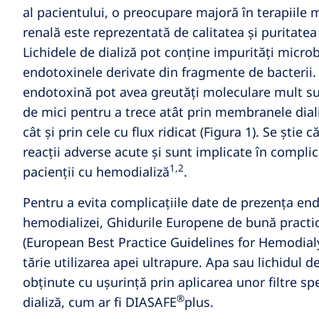
al pacientului, o preocupare majoră în terapiile
renală este reprezentată de calitatea și puritatea 
Lichidele de dializă pot conține impurități microb
endotoxinele derivate din fragmente de bacterii
endotoxină pot avea greutăți moleculare mult su
de mici pentru a trece atât prin membranele diali
cât și prin cele cu flux ridicat (Figura 1). Se ști
reacții adverse acute și sunt implicate în complic
1,2
pacienții cu hemodializă
.
Pentru a evita complicațiile date de prezența en
hemodializei, Ghidurile Europene de bună practi
(European Best Practice Guidelines for Hemodial
tărie utilizarea apei ultrapure. Apa sau lichidul de
obținute cu ușurință prin aplicarea unor filtre sp
®
dializă, cum ar fi DIASAFE
plus.