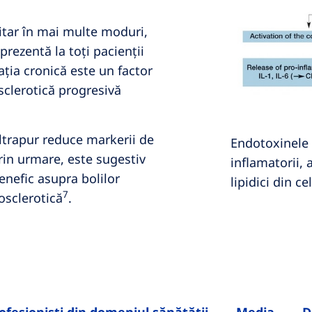
itar în mai multe moduri,
prezentă la toți pacienții
ția cronică este un factor
sclerotică progresivă
ultrapur reduce markerii de
Endotoxinele 
Prin urmare, este sugestiv
inflamatorii, 
benefic asupra bolilor
lipidici din 
7
osclerotică
.