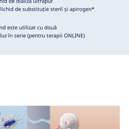
hid de dializă ultrapur
lichid de substituție steril și apirogen*
nd este utilizat cu două
lus
în serie (pentru terapii ONLINE)