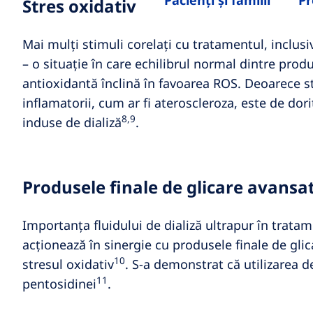
Pacienți și familii
Pr
Stres oxidativ
Mai mulți stimuli corelați cu tratamentul, inclusi
– o situație în care echilibrul normal dintre prod
antioxidantă înclină în favoarea ROS. Deoarece str
inflamatorii, cum ar fi ateroscleroza, este de dor
8,9
induse de dializă
.
Produsele finale de glicare avansa
Importanța fluidului de dializă ultrapur în trat
acționează în sinergie cu produsele finale de gli
10
stresul oxidativ
. S-a demonstrat că utilizarea d
11
pentosidinei
.