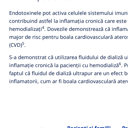
Endotoxinele pot activa celulele sistemului imun
contribuind astfel la inflamația cronică care este 
4
hemodializați
. Dovezile demonstrează că inflama
major de risc pentru boala cardiovasculară atero
5
(CVD)
.
S-a demonstrat că utilizarea fluidului de dializă 
6
inflamație cronică la pacienții cu hemodializă
. 
faptul că fluidul de dializă ultrapur are un efect 
inflamatorii, cum ar fi boala cardiovasculară ater