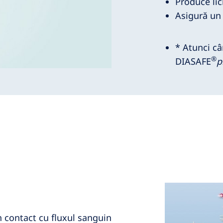
Produce lic
Asigură un 
* Atunci câ
®
DIASAFE
p
n contact cu fluxul sanguin