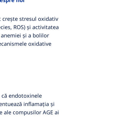
espre noi
t crește stresul oxidativ
cies, ROS) și activitatea
anemiei și a bolilor
 mecanismele oxidative
a că endotoxinele
entuează inflamația și
ice ale compusilor AGE ai