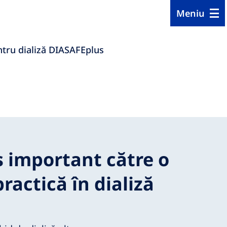
Meniu
entru dializă DIASAFEplus
 important către o
ractică în dializă