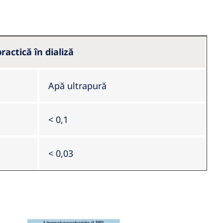
actică în dializă
Apă ultrapură
< 0,1
< 0,03