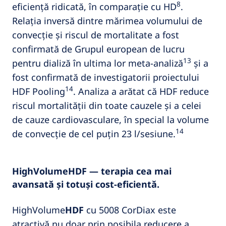
8
eficiență ridicată, în comparație cu HD
.
Relația inversă dintre mărimea volumului de
convecție și riscul de mortalitate a fost
confirmată de Grupul european de lucru
13
pentru dializă în ultima lor meta-analiză
și a
fost confirmată de investigatorii proiectului
14
HDF Pooling
. Analiza a arătat că HDF reduce
riscul mortalității din toate cauzele și a celei
de cauze cardiovasculare, în special la volume
14
de convecție de cel puțin 23 l/sesiune.
HighVolumeHDF — terapia cea mai
avansată și totuși cost-eficientă.
HighVolume
HDF
cu 5008 CorDiax este
atractivă nu doar prin posibila reducere a