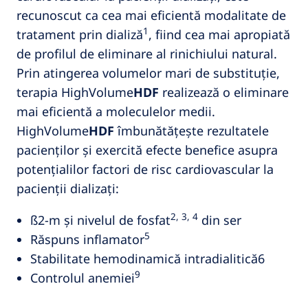
recunoscut ca cea mai eficientă modalitate de
1
tratament prin dializă
, fiind cea mai apropiată
de profilul de eliminare al rinichiului natural.
Prin atingerea volumelor mari de substituție,
terapia HighVolume
HDF
realizează o eliminare
mai eficientă a moleculelor medii.
HighVolume
HDF
îmbunătățește rezultatele
pacienților și exercită efecte benefice asupra
potențialilor factori de risc cardiovascular la
pacienții dializați:
2, 3, 4
ß2-m și nivelul de fosfat
din ser
5
Răspuns inflamator
Stabilitate hemodinamică intradialitică6
9
Controlul anemiei