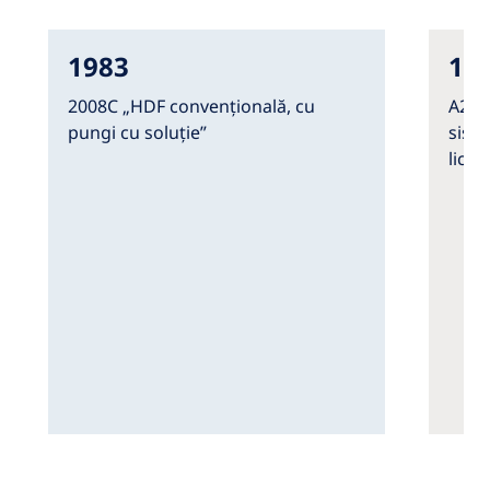
1983
19
2008C „HDF convențională, cu
A200
pungi cu soluție”
siste
lichi