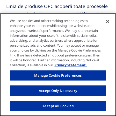
Linia de produse OPC acoperă toate procesele
care conduc la livrarea unor cantități mari de
fluide de substituție necesare terapiei
We use cookies and other tracking technologies to
enhance your experience while using our website and
HighVolume
HDF
.
analyze our website’s performance. We may share certain
information about your use of the site with social media,
advertising, and analytics partners where appropriate for
Aflați mai multe despre tehnologia apei
personalized ads and content. You may accept or manage
your choices by clicking on the Manage Cookie Preferences
link. If we have detected an opt-out preference signal, then
it will be honored. Further information, including Notice at
Collection, is available in our
Privacy Statement.
Conținut asociat
Manage Cookie Preferences
Accept Only Necessary
Accept All Cookies