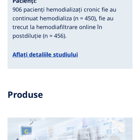
Pacienți:
906 pacienți hemodializați cronic fie au
continuat hemodializa (n = 450), fie au
trecut la hemodiafiltrare online în
postdiluție (n = 456).
Aflați detaliile studiului
Produse