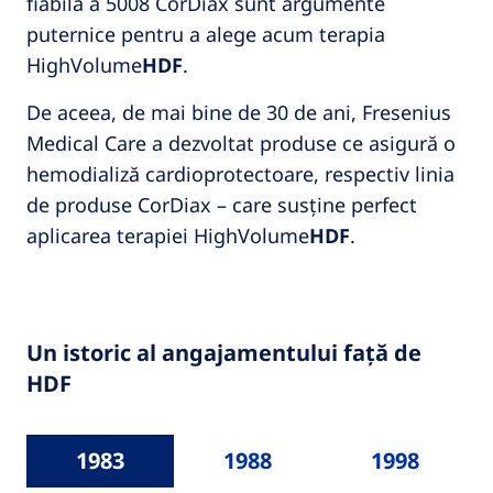
fiabilă a 5008 CorDiax sunt argumente
puternice pentru a alege acum terapia
HighVolume
HDF
.
De aceea, de mai bine de 30 de ani, Fresenius
Medical Care a dezvoltat produse ce asigură o
hemodializă cardioprotectoare, respectiv linia
de produse CorDiax – care susține perfect
aplicarea terapiei HighVolume
HDF
.
Un istoric al angajamentului față de
HDF
1983
1988
1998