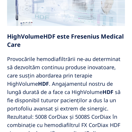
HighVolumeHDF este Fresenius Medical
Care
Provocările hemodiafiltrării ne-au determinat
să dezvoltăm continuu produse inovatoare,
care susțin abordarea prin terapie
HighVolume
HDF
. Angajamentul nostru de
lungă durată de a face ca HighVolume
HDF
să
fie disponibil tuturor pacienților a dus la un
portofoliu avansat și extrem de sinergic.
Rezultatul: 5008 CorDiax și 5008S CorDiax în
combinație cu hemodiafiltrul FX CorDiax HDF