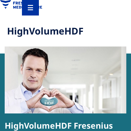
HighVolumeHDF
HighVolumeHDF Fresenius