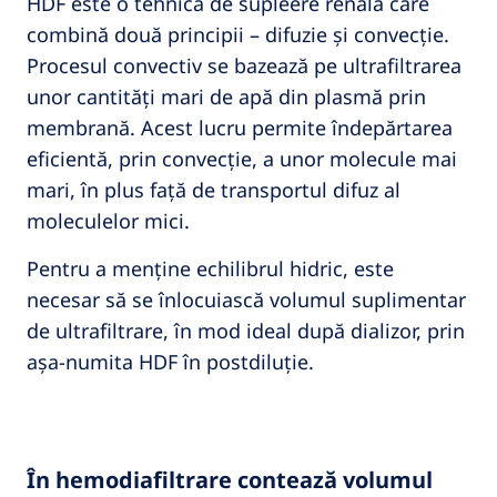
HDF este o tehnică de supleere renală care
combină două principii – difuzie și convecție.
Procesul convectiv se bazează pe ultrafiltrarea
unor cantități mari de apă din plasmă prin
membrană. Acest lucru permite îndepărtarea
eficientă, prin convecție, a unor molecule mai
mari, în plus față de transportul difuz al
moleculelor mici.
Pentru a menține echilibrul hidric, este
necesar să se înlocuiască volumul suplimentar
de ultrafiltrare, în mod ideal după dializor, prin
așa-numita HDF în postdiluție.
În hemodiafiltrare contează volumul