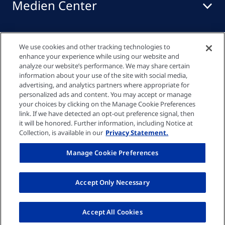
Medien Center
Events
We use cookies and other tracking technologies to
enhance your experience while using our website and
analyze our website’s performance. We may share certain
information about your use of the site with social media,
Quick links
advertising, and analytics partners where appropriate for
personalized ads and content. You may accept or manage
your choices by clicking on the Manage Cookie Preferences
link. If we have detected an opt-out preference signal, then
Datenschutzrichtlinie
it will be honored. Further information, including Notice at
Collection, is available in our
Privacy Statement.
Cookie-Einstellungen
Manage Cookie Preferences
Impressum
Accept Only Necessary
© Fresenius Medical Care AG 2026
Accept All Cookies