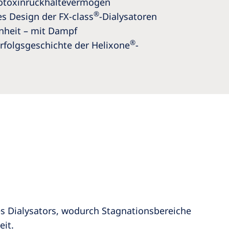
otoxinrückhaltevermögen
®
es Design der FX-class
-Dialysatoren
inheit – mit Dampf
®
rfolgsgeschichte der Helixone
-
es Dialysators, wodurch Stagnationsbereiche
eit.