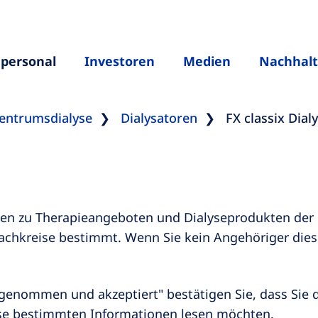
hpersonal
Investoren
Medien
Nachhalt
entrumsdialyse
Dialysatoren
FX classix Dial
onen zu Therapieangeboten und Dialyseprodukten der
achkreise bestimmt. Wenn Sie kein Angehöriger dieser
is genommen und akzeptiert" bestätigen Sie, dass Si
eise bestimmten Informationen lesen möchten.