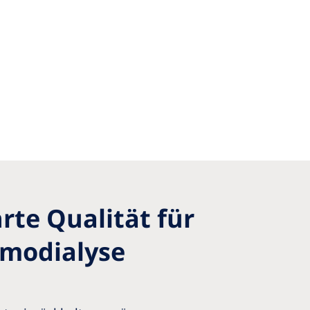
te Qualität für
ämodialyse