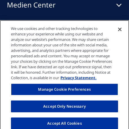
Medien Center
Events
We use cookies and other tracking technologies to
enhance your experience while using our website and
analyze our website’s performance. We may share certain
information about your use of the site with social media,
Quick links
advertising, and analytics partners where appropriate for
personalized ads and content. You may accept or manage
your choices by clicking on the Manage Cookie Preferences
link. If we have detected an opt-out preference signal, then
Datenschutzrichtlinie
it will be honored. Further information, including Notice at
Collection, is available in our
Privacy Statement.
Cookie-Einstellungen
Manage Cookie Preferences
Impressum
Accept Only Necessary
© Fresenius Medical Care AG 2026
Accept All Cookies