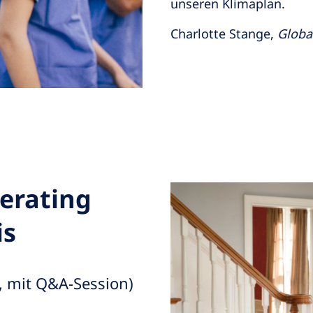
unseren Klimaplan.
Charlotte Stange,
Global
lerating
is
t, mit Q&A-Session)