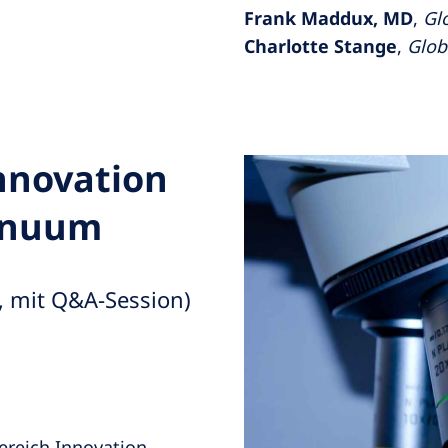
Frank Maddux, MD
,
Glo
Charlotte Stange
,
Glob
nnovation
tinuum
t, mit Q&A-Session)
ereich Innovation,