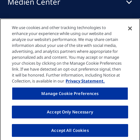
Medien Center
Events
We use cookies and other tracking technologies to
enhance your experience while using our website and
analyze our website’s performance. We may share certain
information about your use of the site with social media,
Quick links
advertising, and analytics partners where appropriate for
personalized ads and content. You may accept or manage
your choices by clicking on the Manage Cookie Preferences
link. If we have detected an opt-out preference signal, then
Datenschutzrichtlinie
it will be honored. Further information, including Notice at
Collection, is available in our
Privacy Statement.
Cookie-Einstellungen
Manage Cookie Preferences
Impressum
Accept Only Necessary
© Fresenius Medical Care AG 2026
Accept All Cookies