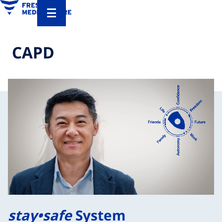
CAPD
stay•safe
System