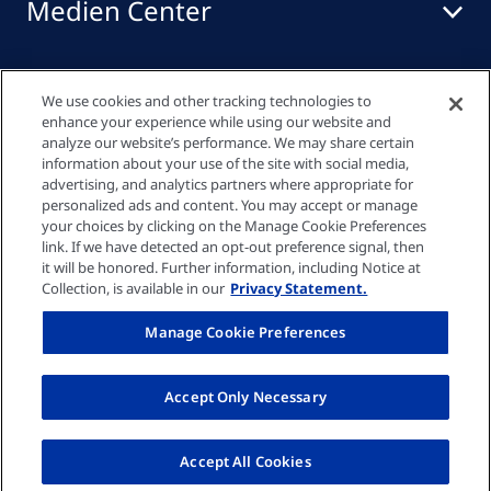
Medien Center
Events
We use cookies and other tracking technologies to
enhance your experience while using our website and
analyze our website’s performance. We may share certain
information about your use of the site with social media,
Quick links
advertising, and analytics partners where appropriate for
personalized ads and content. You may accept or manage
your choices by clicking on the Manage Cookie Preferences
link. If we have detected an opt-out preference signal, then
Datenschutzrichtlinie
it will be honored. Further information, including Notice at
Collection, is available in our
Privacy Statement.
Cookie-Einstellungen
Manage Cookie Preferences
Impressum
Accept Only Necessary
© Fresenius Medical Care AG 2026
Accept All Cookies