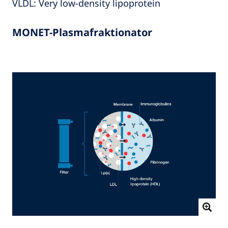
VLDL: Very low‑density lipoprotein
MONET-Plasmafraktionator