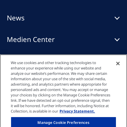
News
Medien Center
Events
We use cookies and other tracking technologies to
enhance your experience while using our website and
analyze our website’s performance. We may share certain
information about your use of the site with social media,
Quick links
advertising, and analytics partners where appropriate for
personalized ads and content. You may accept or manage
your choices by clicking on the Manage Cookie Preferences
link. If we have detected an opt-out preference signal, then
Datenschutzrichtlinie
it will be honored. Further information, including Notice at
Collection, is available in our
Privacy Statement.
Cookie-Einstellungen
Manage Cookie Preferences