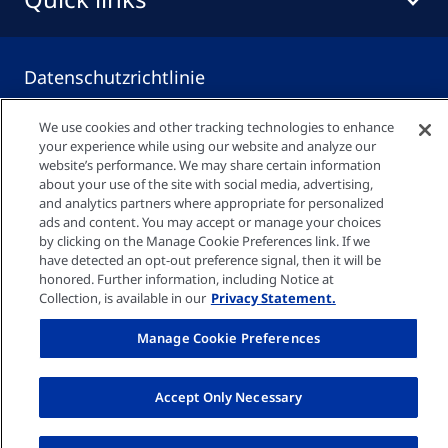
Datenschutzrichtlinie
We use cookies and other tracking technologies to enhance
Cookie-Einstellungen
your experience while using our website and analyze our
website’s performance. We may share certain information
about your use of the site with social media, advertising,
Impressum
and analytics partners where appropriate for personalized
ads and content. You may accept or manage your choices
by clicking on the Manage Cookie Preferences link. If we
© Fresenius Medical Care AG 2026
have detected an opt-out preference signal, then it will be
honored. Further information, including Notice at
Collection, is available in our
Privacy Statement.
Manage Cookie Preferences
Accept Only Necessary