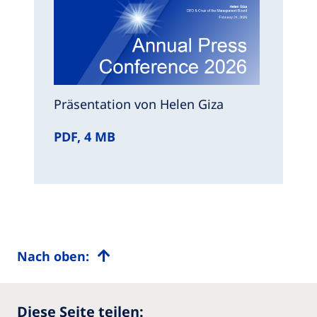
Präsentation von Helen Giza
Red
PDF, 4 MB
PDF
Nach oben:
Diese Seite teilen: