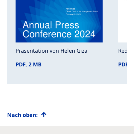
Präsentation von Helen Giza
Rede 
PDF, 2 MB
PDF, 
Nach oben: