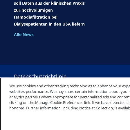
soll Daten aus der klinischen Praxis
zur hochvolumigen
Hämodiafiltration bei
Dialysepatienten in den USA liefern
Alle News
Datenschutzrichtlinie
We use cookies and other tracking technologies to enhance your expe
website’s performance. We may share certain information about your us
Cookie-Einstellungen
analytics partners where appropriate for personalized ads and conte
clicking on the Manage Cookie Preferences link. If we have detected an 
honored. Further information, including Notice at Collection, is availab
Impressum