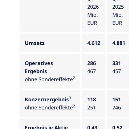
2026
2025
Mio.
Mio.
EUR
EUR
Umsatz
4.612
4.881
Operatives
286
331
Ergebnis
467
457
2
ohne Sondereffekte
3
Konzernergebnis
118
151
2
ohne Sondereffekte
251
246
Ergebnis je Aktie
0,43
0,52