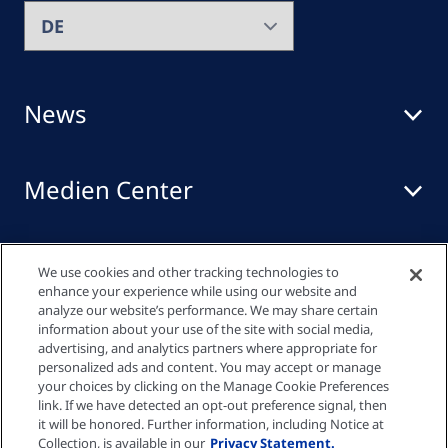
News
Medien Center
Events
We use cookies and other tracking technologies to
enhance your experience while using our website and
analyze our website’s performance. We may share certain
information about your use of the site with social media,
Quick links
advertising, and analytics partners where appropriate for
personalized ads and content. You may accept or manage
your choices by clicking on the Manage Cookie Preferences
link. If we have detected an opt-out preference signal, then
Datenschutzrichtlinie
it will be honored. Further information, including Notice at
Collection, is available in our
Privacy Statement.