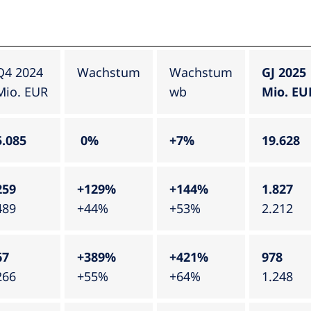
Q4 2024
Wachstum
Wachstum
GJ 2025
Mio. EUR
wb
Mio. EU
5.085
0%
+7%
19.628
259
+129%
+144%
1.827
489
+44%
+53%
2.212
67
+389%
+421%
978
266
+55%
+64%
1.248