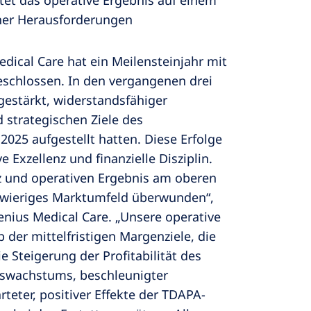
tet das operative Ergebnis auf einem
cher Herausforderungen
edical Care hat ein Meilensteinjahr mit
eschlossen. In den vergangenen drei
estärkt, widerstandsfähiger
d strategischen Ziele des
r 2025 aufgestellt hatten. Diese Erfolge
 Exzellenz und finanzielle Disziplin.
 und operativen Ergebnis am oberen
chwieriges Marktumfeld überwunden“,
enius Medical Care. „Unsere operative
 der mittelfristigen Margenziele, die
e Steigerung der Profitabilität des
ftswachstums, beschleunigter
teter, positiver Effekte der TDAPA-