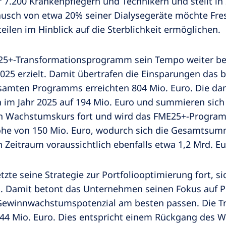
 7.200 Krankenpflegern und Technikern und stellt i
usch von etwa 20% seiner Dialysegeräte möchte Fres
ilen im Hinblick auf die Sterblichkeit ermöglichen.
E25+-Transformationsprogramm sein Tempo weiter bes
25 erzielt. Damit übertrafen die Einsparungen das b
samten Programms erreichten 804 Mio. Euro. Die dam
h im Jahr 2025 auf 194 Mio. Euro und summieren sich
en Wachstumskurs fort und wird das FME25+-Progra
öhe von 150 Mio. Euro, wodurch sich die Gesamtsumm
Zeitraum voraussichtlich ebenfalls etwa 1,2 Mrd. Eu
etzte seine Strategie zur Portfoliooptimierung fort,
amit betont das Unternehmen seinen Fokus auf Pro
 Gewinnwachstumspotenzial am besten passen. Die Tr
244 Mio. Euro. Dies entspricht einem Rückgang des