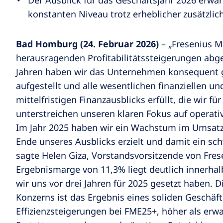
Der Ausblick für das Geschäftsjahr 2026 erwar
konstanten Niveau trotz erheblicher zusätzli
Bad Homburg (24. Februar 2026)
– „Fresenius M
herausragenden Profitabilitätssteigerungen abg
Jahren haben wir das Unternehmen konsequent g
aufgestellt und alle wesentlichen finanziellen un
mittelfristigen Finanzausblicks erfüllt, die wir fü
unterstreichen unseren klaren Fokus auf operative
Im Jahr 2025 haben wir ein Wachstum im Umsatz
Ende unseres Ausblicks erzielt und damit ein s
sagte Helen Giza, Vorstandsvorsitzende von Fres
Ergebnismarge von 11,3% liegt deutlich innerhalb
wir uns vor drei Jahren für 2025 gesetzt haben. Di
Konzerns ist das Ergebnis eines soliden Geschä
Effizienzsteigerungen bei FME25+, höher als erwar