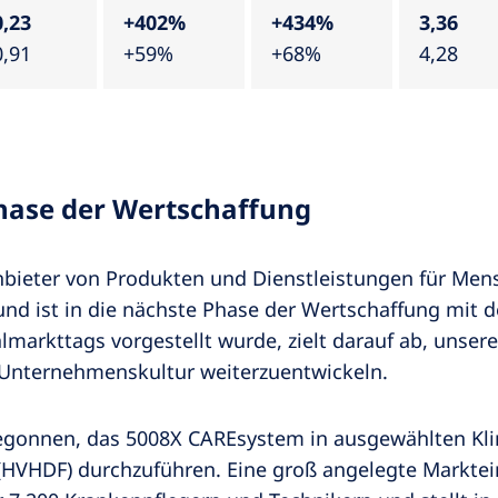
0,23
+402%
+434%
3,36
0,91
+59%
+68%
4,28
Phase der Wertschaffung
Anbieter von Produkten und Dienstleistungen für Me
nd ist in die nächste Phase der Wertschaffung mit de
lmarkttags vorgestellt wurde, zielt darauf ab, unse
Unternehmenskultur weiterzuentwickeln.
begonnen, das 5008X CAREsystem in ausgewählten Kli
 (HVHDF) durchzuführen. Eine groß angelegte Marktein